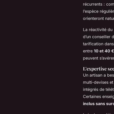
récurrents : co
l’espèce réguli
orienteront natu
La réactivité du 
d’un conseiller 
tarification da
entre
10 et 40 
peuvent s’avérer
L'expertise se
Un artisan a be
multi-devises et
intégrés de télé
Certaines ensei
inclus sans sur