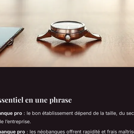
les professionnels
ssentiel en une phrase
banque pro
: le bon établissement dépend de la taille, du sec
ction
e l’entreprise.
banque pro
: les néobanques offrent rapidité et frais maîtri