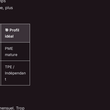
mps
e, plus
🎯 Profil
idéal
PME
mature
TPE /
Indépendan
t
mensuel. Trop