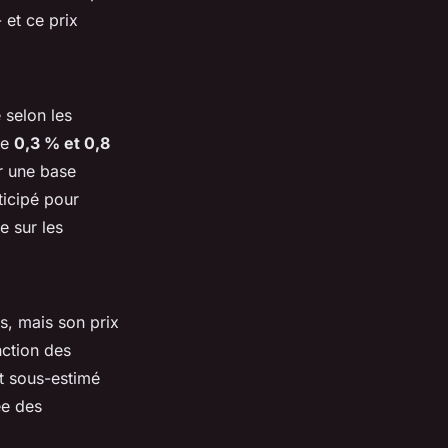
 et ce prix
 selon les
re
0,3 % et 0,8
r une base
ici­pé pour
e sur les
s, mais son prix
ction des
t sous-estimé
ée des