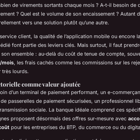
mbien de virements sortants chaque mois ? A-t-il besoin de
èrement ? Quel est le volume de son encaissement ? Autant d
rellement vers une solution plutôt qu’une autre.
service client, la qualité de l’application mobile ou encore la
dédié font partie des leviers clés. Mais surtout, il faut pren
ns son ensemble : au-delà du coût de tenue de compte, souv
€/mois
, les frais cachés comme les commissions sur les reje
 très lourds.
ctorielle comme valeur ajoutée
soin d’un terminal de paiement performant, un e-commerçan
 de passerelles de paiement sécurisées, un professionnel li
transmission sociale. La banque idéale comprend ces spécifi
gnes proposent désormais des offres sur-mesure avec
acc
coût
pour les entreprises du BTP, du commerce ou du digita