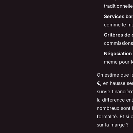
Orion
•
15/04/2026 18:17
•
13 min de lecture
traditionnel
Services ba
comme le mul
Critères de 
commissions 
Négociation
même pour le
On estime que l
€
, en hausse se
survie financièr
la différence en
nombreux sont l
formalité. Et si
sur la marge ?