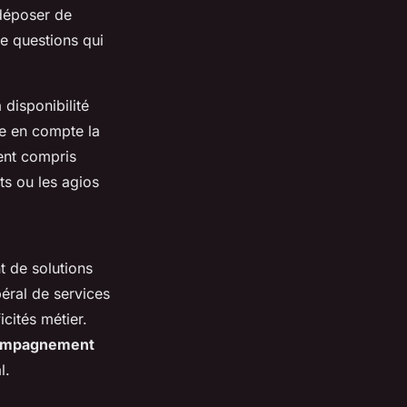
 déposer de
e questions qui
 disponibilité
dre en compte la
ent compris
ts ou les agios
t de solutions
béral de services
cités métier.
ompagnement
l.