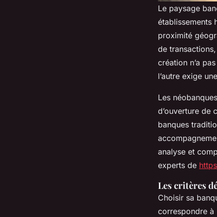
Le paysage banc
établissements h
proximité géogra
de transactions
création n’a pas
l’autre exige un
Les néobanques a
d’ouverture de 
banques tradition
accompagnement 
analyse et comp
experts de
https
Les critères d
Choisir sa banque
correspondre à l