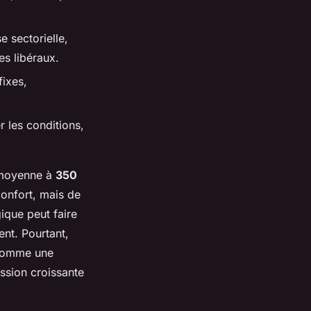
se sectorielle,
es libéraux.
fixes,
 les conditions,
n moyenne à
350
confort, mais de
ique peut faire
ent. Pourtant,
 comme une
ession croissante