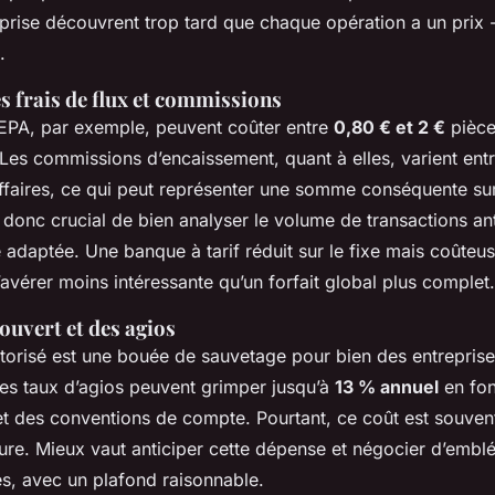
prise découvrent trop tard que chaque opération a un prix -
.
s frais de flux et commissions
EPA, par exemple, peuvent coûter entre
0,80 € et 2 €
pièce
 Les commissions d’encaissement, quant à elles, varient ent
affaires, ce qui peut représenter une somme conséquente su
t donc crucial de bien analyser le volume de transactions ant
e adaptée. Une banque à tarif réduit sur le fixe mais coûteus
’avérer moins intéressante qu’un forfait global plus complet.
ouvert et des agios
torisé est une bouée de sauvetage pour bien des entreprise
Les taux d’agios peuvent grimper jusqu’à
13 % annuel
en fon
et des conventions de compte. Pourtant, ce coût est souven
ture. Mieux vaut anticiper cette dépense et négocier d’embl
es, avec un plafond raisonnable.