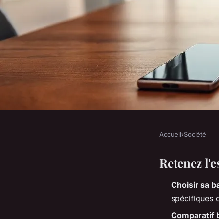
Accueil
›
Société
SOCIÉTÉ
Top 5 banques pour 
Retenez l'e
Choisir sa 
en 2024 : notre séle
spécifiques d
Comparatif 