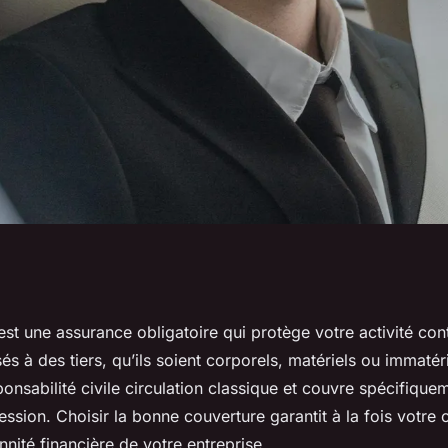
nce essentielle
t une assurance obligatoire qui protège votre activité cont
à des tiers, qu’ils soient corporels, matériels ou immatérie
professionnelle
onsabilité civile circulation classique et couvre spécifiquem
fession. Choisir la bonne couverture garantit à la fois votre
ennité financière de votre entreprise.