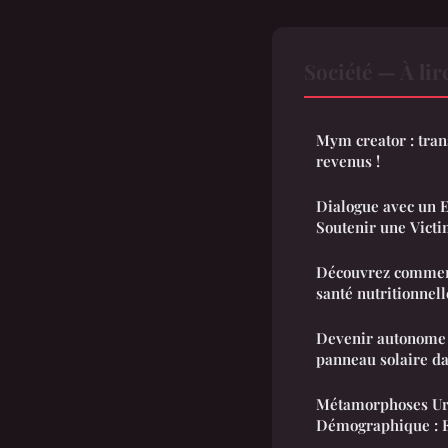
Société — À li
Mym creator : tran
revenus !
Dialogue avec un E
Soutenir une Victi
Découvrez comment
santé nutritionnell
Devenir autonome 
panneau solaire da
Métamorphoses Urb
Démographique : E