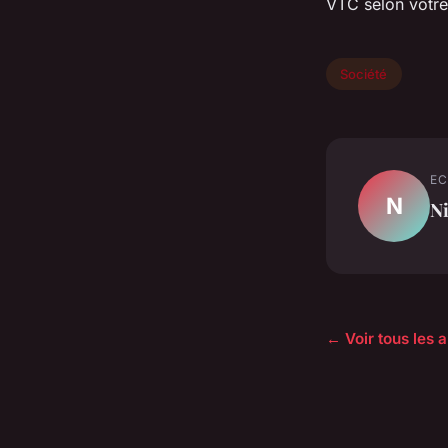
VTC selon votre
Société
EC
N
N
← Voir tous les a