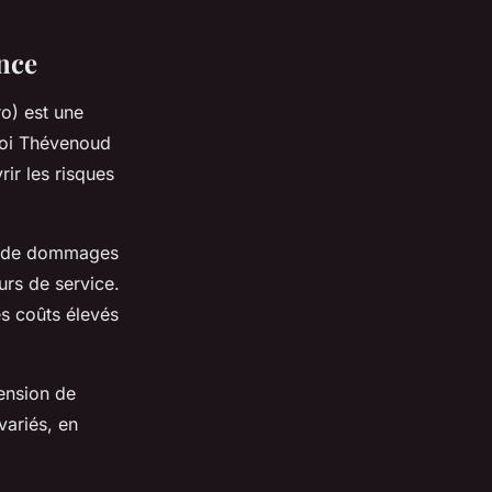
nce
ro) est une
loi Thévenoud
rir les risques
cas de dommages
urs de service.
es coûts élevés
ension de
 variés, en