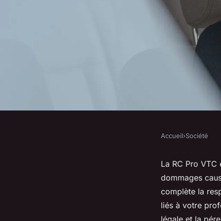
Accueil
›
Société
SOCIÉTÉ
Rc pro vtc : l'assura
La RC Pro VTC es
dommages causés 
pour votre activité 
complète la resp
liés à votre pro
légale et la pér