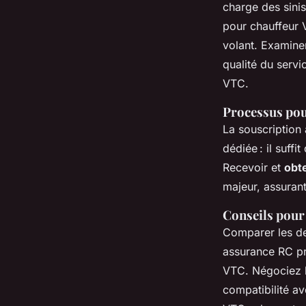
charge des sinis
pour chauffeur V
volant. Examiner 
qualité du servi
VTC.
Processus pou
La souscription
dédiée : il suff
Recevoir et
obt
majeur, assurant
Conseils pour 
Comparer les de
assurance RC pr
VTC. Négociez l
compatibilité av