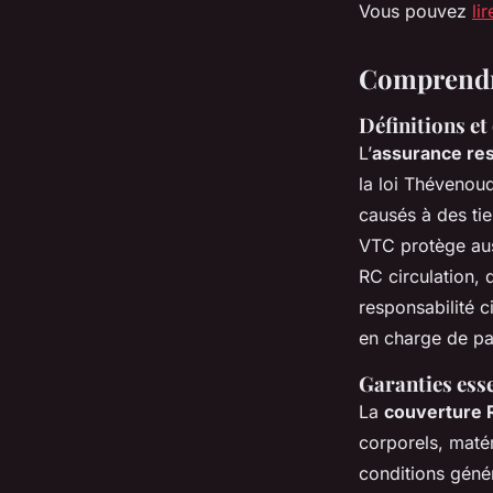
Vous pouvez
li
Comprendre
Définitions et
L’
assurance res
la loi Thévenou
causés à des tie
VTC protège auss
RC circulation, 
responsabilité c
en charge de pa
Garanties esse
La
couverture 
corporels, matér
conditions géné