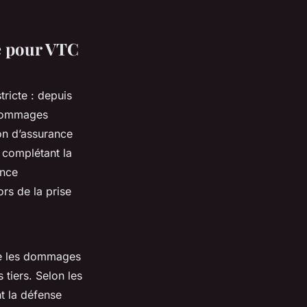
le pour VTC
tricte : depuis
s dommages
ion d’assurance
 complétant la
ance
ors de la prise
re les dommages
 tiers. Selon les
t la défense