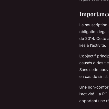
Nino
•
26 août 2025
•
3 min de lecture
Importance
La souscription 
obligation léga
de 2014. Cette a
liés à l’activité.
L’objectif princ
causés à des tie
Sans cette couve
en cas de sinistr
Une non-conform
l’activité. La RC
apportant une r