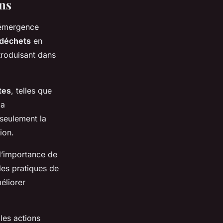
ins
L’émergence
déchets
en
troduisant dans
tes
, telles que
la
 seulement la
ion.
l’importance de
les pratiques de
éliorer
les actions