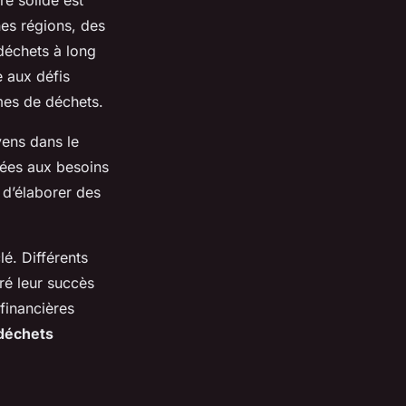
re solide est
nes régions, des
déchets à long
 aux défis
mes de déchets.
yens dans le
tées aux besoins
 d’élaborer des
lé. Différents
ré leur succès
financières
déchets