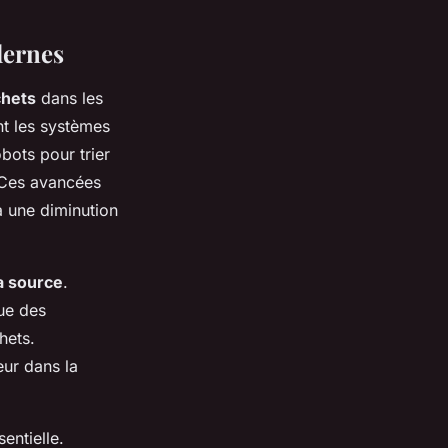
dernes
hets
dans les
nt les systèmes
bots pour trier
. Ces avancées
à une diminution
a source
.
que des
hets.
eur dans la
entielle.