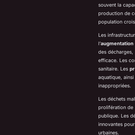
Nino
•
25 mars 2025
•
5 min de lecture
souvent la capac
production de c
population crois
Les infrastructu
l’
augmentation 
des décharges, 
efficace. Les c
sanitaire. Les
pr
aquatique, ainsi
inappropriées.
Les déchets mal 
prolifération de
publique. Les dé
innovantes pour 
urbaines.