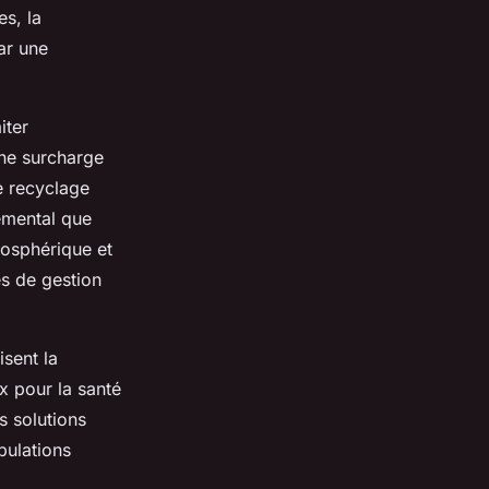
es, la
ar une
iter
une surcharge
e recyclage
emental que
mosphérique et
es de gestion
isent la
x pour la santé
s solutions
pulations