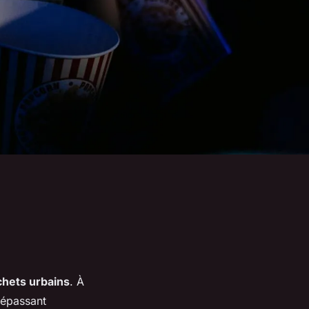
hets urbains
. À
dépassant