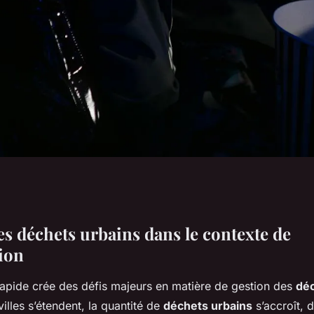
n Défi Conséquent
es déchets urbains dans le contexte de
tion
leine Urbanisation
apide crée des défis majeurs en matière de gestion des
déc
illes s’étendent, la quantité de
déchets urbains
s’accroît, 