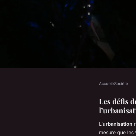
Accueil
›
Société
SOCIÉTÉ
Déchets Urbains : U
Les défis d
l’urbanisa
dans un Monde en P
L’
urbanisation
r
mesure que les v