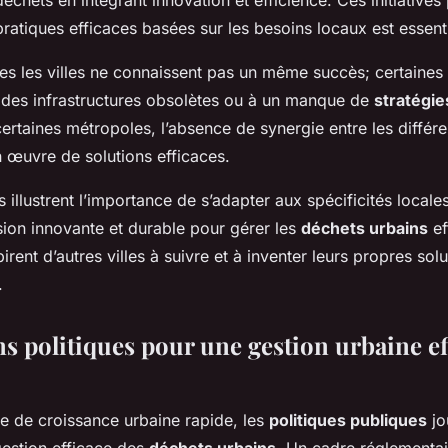
échets en intégrant innovation et efficience. Ces initiative
pratiques efficaces basées sur les besoins locaux est essenti
es les villes ne connaissent pas un même succès; certaines
 des infrastructures obsolètes ou à un manque de
stratégie
rtaines métropoles, l’absence de synergie entre les différe
n œuvre de solutions efficaces.
 illustrent l’importance de s’adapter aux spécificités locale
sion innovante et durable pour gérer les
déchets urbains
ef
irent d’autres villes à suivre et à inventer leurs propres so
.
ns politiques pour une gestion urbaine ef
e de croissance urbaine rapide, les
politiques publiques
jo