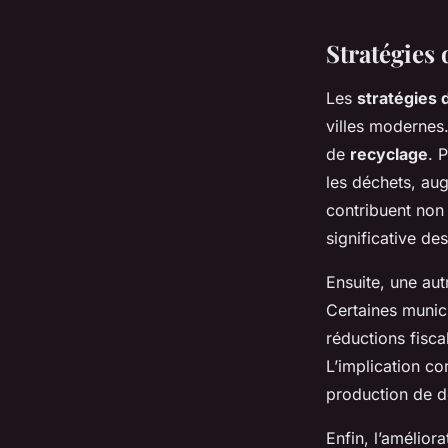
Stratégies 
Les
stratégies 
villes modernes
de
recyclage
. 
les déchets, aug
contribuent non
significative d
Ensuite, une aut
Certaines munici
réductions fisca
L’implication co
production de d
Enfin, l’amélior