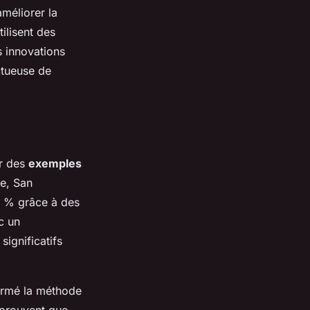
améliorer la
tilisent des
s innovations
ctueuse de
er des
exemples
e, San
 % grâce à des
c un
ignificatifs
formé la méthode