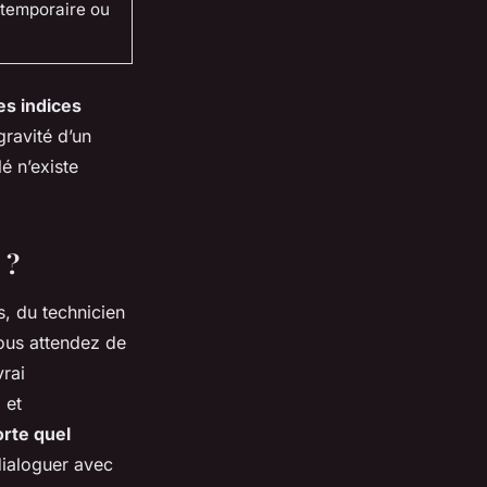
 temporaire ou
es indices
gravité d’un
é n’existe
 ?
, du technicien
Vous attendez de
vrai
 et
orte quel
 dialoguer avec