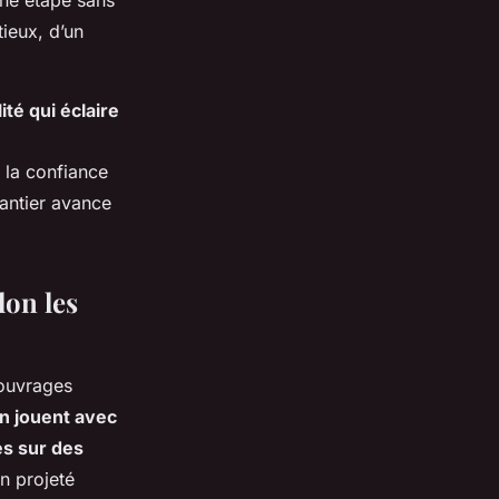
une étape sans
tieux, d’un
té qui éclaire
 la confiance
hantier avance
lon les
 ouvrages
on jouent avec
es sur des
on projeté