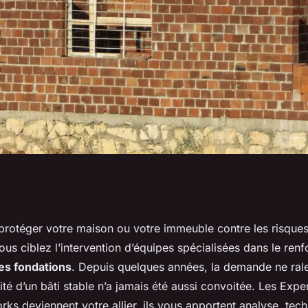
ux de
protéger votre maison ou votre immeuble contre les risques
vous ciblez l’intervention d’équipes spécialisées dans le ren
 atout pour
es fondations
. Depuis quelques années, la demande ne ralent
nité d’un bâti stable n’a jamais été aussi convoitée. Les Exper
ks deviennent votre allier, ils vous apportent analyse, tech