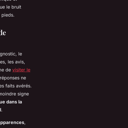
e le bruit
 pieds.
de
gnostic, le
s, les avis,
ême de
visiter le
 réponses ne
s faits avérés.
 moindre signe
oue dans la
l
.
 apparences
,