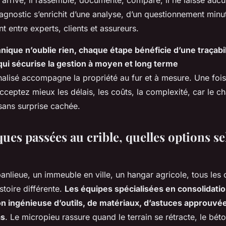
 arrive, il rassemble, documente, compare, il ne laisse auc
iagnostic s’enrichit d’une analyse, d’un questionnement minu
t entre experts, clients et assureurs.
nique n’oublie rien, chaque étape bénéficie d’une traçabili
qui sécurise la gestion à moyen et long terme
nalisé accompagne la propriété au fur et à mesure. Une fois
acceptez mieux les délais, les coûts, la complexité, car le c
sans surprise cachée.
ues passées au crible, quelles options se
anlieue, un immeuble en ville, un hangar agricole, tous les
stoire différente.
Les équipes spécialisées en consolidati
n ingénieuse d’outils, de matériaux, d’astuces approuvé
as
. Le micropieu rassure quand le terrain se rétracte, le bét