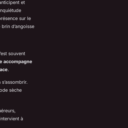
anticipent et
’inquiétude
présence sur le
 brin d’angoisse
’est souvent
ée accompagne
nace
.
n s’assombrir.
iode sèche
uéreurs,
ntervient à