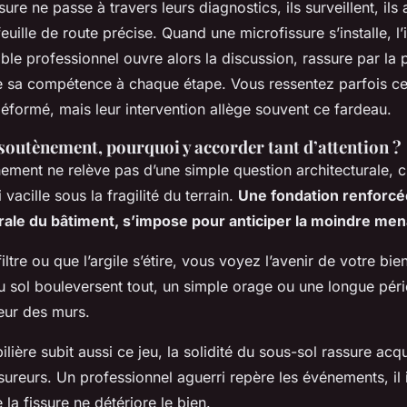
re ne passe à travers leurs diagnostics, ils surveillent, ils 
feuille de route précise. Quand une microfissure s’installe, l
able professionnel ouvre alors la discussion, rassure par la 
ve sa compétence à chaque étape.
Vous ressentez parfois ce
éformé, mais leur intervention allège souvent ce fardeau
.
soutènement, pourquoi y accorder tant d’attention ?
ement ne relève pas d’une simple question architecturale, c
 vacille sous la fragilité du terrain.
Une fondation renforc
érale du bâtiment, s’impose pour anticiper la moindre me
iltre ou que l’argile s’étire, vous voyez l’avenir de votre bie
du sol bouleversent tout, un simple orage ou une longue pér
leur des murs.
lière subit aussi ce jeu, la solidité du sous-sol rassure acq
sureurs. Un professionnel aguerri repère les événements, il i
la fissure ne détériore le bien.