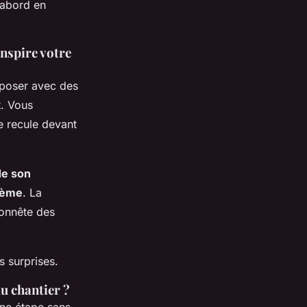
d’abord en
inspire votre
mposer avec des
t.
Vous
e recule devant
de son
lème
. La
 honnête des
s surprises.
du chantier ?