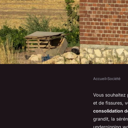
Accueil
›
Société
SOCIÉTÉ
Les experts en trava
Vous souhaitez 
et de fissures, 
soutènement : votre
consolidation d
grandit, la séré
underpinning wor