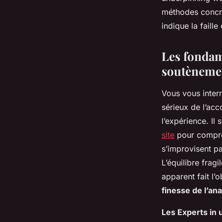
sécuriser les fondat
méthodes concrèt
indique la faill
Nino
•
16 décembre 2025
•
9 min de lecture
Les fondam
soutènemen
Vous vous interr
sérieux de l’ac
l’expérience. Il
site
pour compren
s’improvisent pa
L’équilibre frag
apparent fait l’
finesse de l’an
Les Experts in 