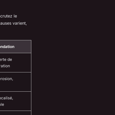
crutez le
auses varient,
ondation
erte de
ration
érosion,
calisé,
ale