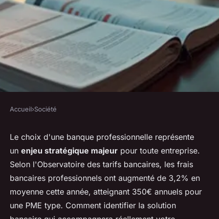
Accueil
›
Société
SOCIÉTÉ
Quelle banque choisir pour les
Le choix d'une banque professionnelle représente
un
enjeu stratégique majeur
pour toute entreprise.
professionnels : guide complet
Selon l'Observatoire des tarifs bancaires, les frais
bancaires professionnels ont augmenté de 3,2% en
Orion
•
06/04/2026 13:35
•
8 min de lecture
moyenne cette année, atteignant 350€ annuels pour
une PME type. Comment identifier la solution