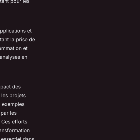
tant pour les
pplications et
ant la prise de
sommation et
 analyses en
mpact des
, les projets
es exemples
par les
. Ces efforts
ansformation
 essentiel dans