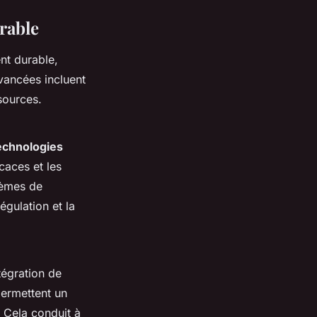
rable
nt durable,
vancées incluent
sources.
echnologies
caces et les
tèmes de
régulation et la
tégration de
permettent un
s. Cela conduit à