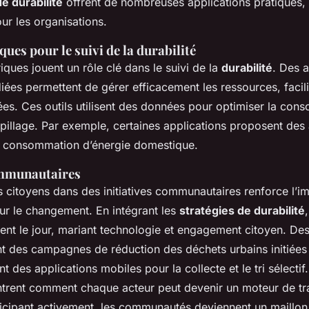
e durabilité
offrent de nombreuses applications pratiques, 
ur les organisations.
ues pour le suivi de la durabilité
iques jouent un rôle clé dans le suivi de la
durabilité
. Des a
ées permettent de gérer efficacement les ressources, facilit
ées. Ces outils utilisent des données pour optimiser la con
spillage. Par exemple, certaines applications proposent des
a consommation d’énergie domestique.
ommunautaires
s citoyens dans des initiatives communautaires renforce l’i
ur le changement. En intégrant les
stratégies de durabilité
ient le jour, mariant technologie et engagement citoyen. D
nt des campagnes de réduction des déchets urbains initiées 
ant des applications mobiles pour la collecte et le tri sélectif
ntrent comment chaque acteur peut devenir un moteur de tr
ticipant activement, les communautés deviennent un maillon