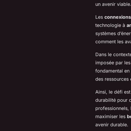
essentiel
un avenir viable
Les
connexions 
Nino
•
18 mars 2025
•
7 min de lecture
technologie à
am
systèmes d’énerg
comment les ava
Dans le contexte
imposée par les
fondamental en p
des ressources 
Ainsi, le défi est
durabilité pour 
professionnels, 
maximiser les
b
avenir durable.