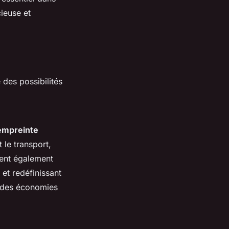
cieuse et
des possibilités
’empreinte
 le transport,
tent également
 et redéfinissant
ar des économies