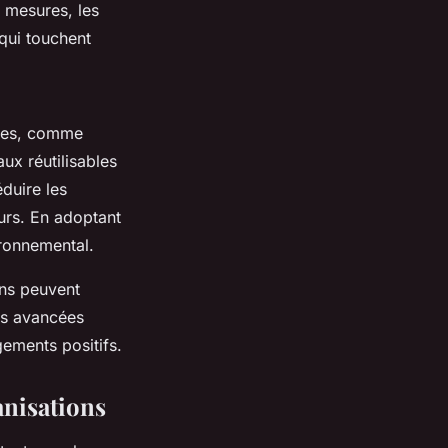
s mesures, les
 qui touchent
ises, comme
ux réutilisables
duire les
urs. En adoptant
ironnemental.
ns peuvent
Les avancées
gements positifs.
anisations