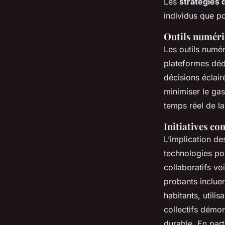
Les
stratégies d
individus que po
Outils numériq
Les outils numér
plateformes dédi
décisions éclair
minimiser le ga
temps réel de l
Initiatives c
L’implication de
technologies po
collaboratifs vo
probants inclue
habitants, utilis
collectifs démo
durable. En par