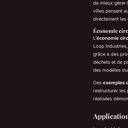
de mieux gérer l
villes pensent a
directement les 
Économie circ
L’
économie circ
Loop Industries,
grâce à des pro
déchets et de p
des modèles dur
Ces
exemples d
restructurer les
réalisées démont
Application