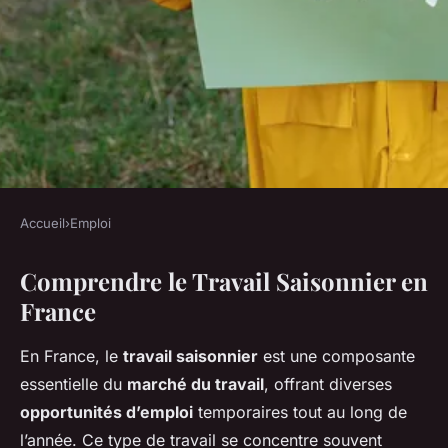
Accueil
›
Emploi
EMPLOI
Comprendre le Travail Saisonnier en
Travailler en Saison: Les
France
Pièges à Éviter pour une
Expérience Réussie
En France, le
travail saisonnier
est une composante
essentielle du
marché du travail
, offrant diverses
Nino
•
26 avril 2025
•
7 min de lecture
opportunités d’emploi
temporaires tout au long de
l’année. Ce type de travail se concentre souvent