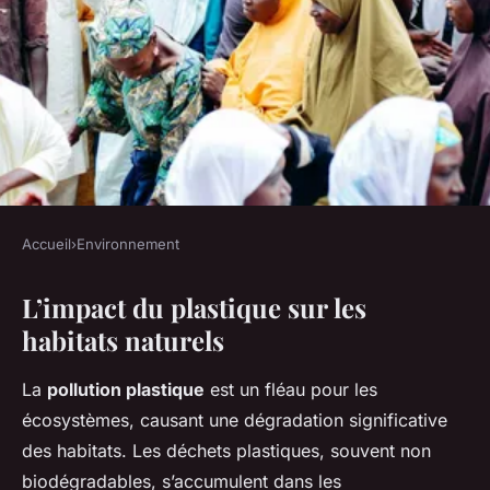
Accueil
›
Environnement
ENVIRONNEMENT
L’impact du plastique sur les
Impact Dévastateur du
habitats naturels
Plastique : La Disparition des
Habitats Naturels
La
pollution plastique
est un fléau pour les
écosystèmes, causant une dégradation significative
Nino
•
26 avril 2025
•
5 min de lecture
des habitats. Les déchets plastiques, souvent non
biodégradables, s’accumulent dans les